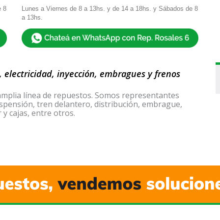
e 8
Lunes a Viernes de 8 a 13hs. y de 14 a 18hs. y Sábados de 8
a 13hs.
, electricidad, inyección, embragues y frenos
mplia línea de repuestos. Somos representantes
uspensión, tren delantero, distribución, embrague,
y cajas, entre otros.