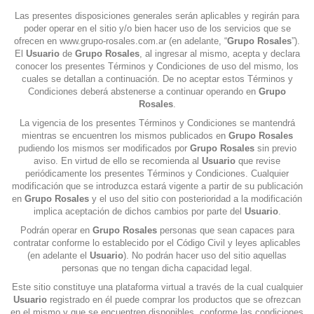
Las presentes disposiciones generales serán aplicables y regirán para
poder operar en el sitio y/o bien hacer uso de los servicios que se
ofrecen en
www.grupo-rosales.com.ar
(en adelante, “
Grupo Rosales
”).
El
Usuario
de
Grupo Rosales
, al ingresar al mismo, acepta y declara
conocer los presentes Términos y Condiciones de uso del mismo, los
cuales se detallan a continuación. De no aceptar estos Términos y
Condiciones deberá abstenerse a continuar operando en
Grupo
Rosales
.
La vigencia de los presentes Términos y Condiciones se mantendrá
mientras se encuentren los mismos publicados en
Grupo Rosales
pudiendo los mismos ser modificados por
Grupo Rosales
sin previo
aviso. En virtud de ello se recomienda al
Usuario
que revise
periódicamente los presentes Términos y Condiciones. Cualquier
modificación que se introduzca estará vigente a partir de su publicación
en
Grupo Rosales
y el uso del sitio con posterioridad a la modificación
implica aceptación de dichos cambios por parte del
Usuario
.
Podrán operar en
Grupo Rosales
personas que sean capaces para
contratar conforme lo establecido por el Código Civil y leyes aplicables
(en adelante el
Usuario
). No podrán hacer uso del sitio aquellas
personas que no tengan dicha capacidad legal.
Este sitio constituye una plataforma virtual a través de la cual cualquier
Usuario
registrado en él puede comprar los productos que se ofrezcan
en el mismo y que se encuentren disponibles, conforme las condiciones