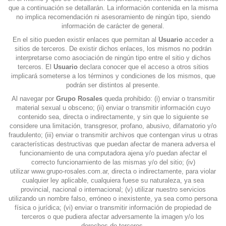
que a continuación se detallarán. La información contenida en la misma
no implica recomendación ni asesoramiento de ningún tipo, siendo
información de carácter de general.
En el sitio pueden existir enlaces que permitan al
Usuario
acceder a
sitios de terceros. De existir dichos enlaces, los mismos no podrán
interpretarse como asociación de ningún tipo entre el sitio y dichos
terceros. El
Usuario
declara conocer que el acceso a otros sitios
implicará someterse a los términos y condiciones de los mismos, que
podrán ser distintos al presente.
Al navegar por
Grupo Rosales
queda prohibido: (i) enviar o transmitir
material sexual u obsceno; (ii) enviar o transmitir información cuyo
contenido sea, directa o indirectamente, y sin que lo siguiente se
considere una limitación, transgresor, profano, abusivo, difamatorio y/o
fraudulento; (iii) enviar o transmitir archivos que contengan virus u otras
características destructivas que puedan afectar de manera adversa el
funcionamiento de una computadora ajena y/o puedan afectar el
correcto funcionamiento de las mismas y/o del sitio; (iv)
utilizar
www.grupo-rosales.com.ar
, directa o indirectamente, para violar
cualquier ley aplicable, cualquiera fuese su naturaleza, ya sea
provincial, nacional o internacional; (v) utilizar nuestro servicios
utilizando un nombre falso, erróneo o inexistente, ya sea como persona
física o jurídica; (vi) enviar o transmitir información de propiedad de
terceros o que pudiera afectar adversamente la imagen y/o los
derechos de terceros.