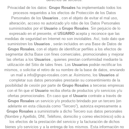
Privacidad de los datos:
Grupo Rosales
ha implementado todos los
procesos requeridos a los efectos de Protección de los Datos
Personales de los
Usuarios
, con el objeto de evitar el mal uso,
alteración, acceso no autorizado y/o robo de los Datos Personales
suministrados por el
Usuario
a
Grupo Rosales
. Sin perjuicio de lo
expresado en el presente, el
USUARIO
acepta y reconoce que las
medidas de seguridad en Internet no son inviolables. Así, todo dato que
suministren los
Usuarios
, serán incluidos en una Base de Datos de
Grupo Rosales
, con el objeto de identificar perfiles a los efectos de
segmentar dicha Base con fines comerciales, promocionales y mejorar
las ofertas a los
Usuarios
, quienes prestan conformidad mediante la
utilización del Sitio de tales fines. Los
Usuarios
podrán rectificar los
mismos, o solicitar el retiro de su nombre de la base de datos, enviando
un mail a
info@grupo-rosales.com.ar
. Asimismo, los
Usuarios
al
completar sus datos personales prestarán su consentimiento de la
posibilidad de cesión por parte de
Grupo Rosales
a terceras empresas
con el fin que el
Usuario
reciba oferta de productos y/o servicios y/u
ofertas promocionales. En caso que el
Usuario
contrate a través de
Grupo Rosales
un servicio y/o producto brindado por un tercero (en
adelante en esta cláusula como “Tercero”), autoriza expresamente a
Grupo Rosales
a suministrarle a dicho Tercero sus datos personales
(Nombre y Apellido, DNI, Teléfono, domicilio y correo electrónico) sólo a
los efectos de la prestación del servicio y la facturación de dichos
bienes y/o servicios y a la entrega de los mismos. Esta información no