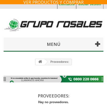
VER PRODUCTOS Y COMPRAR
Contacto
Iniciar sesión
MENÚ
Proveedores:
PROVEEDORES:
Hay no proveedores.